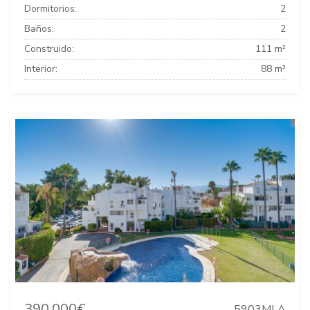
Dormitorios:
2
Baños:
2
Construido:
111 m²
Interior:
88 m²
390.000€
5903MLA