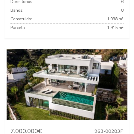
Dormitorios:
6
Baños:
8
Construido:
1.038 m²
Parcela:
1.915 m²
7.000.000€
963-00283P