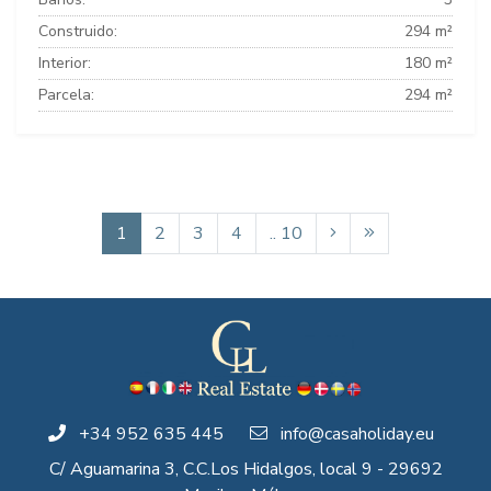
Construido:
294 m²
Interior:
180 m²
Parcela:
294 m²
1
2
3
4
.. 10
+34 952 635 445
info@casaholiday.eu
C/ Aguamarina 3, C.C.Los Hidalgos, local 9 - 29692