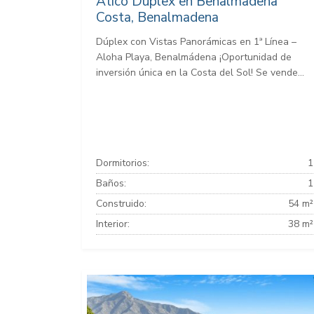
Atico Duplex en Benalmadena
Costa, Benalmadena
Dúplex con Vistas Panorámicas en 1ª Línea –
Aloha Playa, Benalmádena ¡Oportunidad de
inversión única en la Costa del Sol! Se vende...
Dormitorios:
1
Baños:
1
Construido:
54 m²
Interior:
38 m²