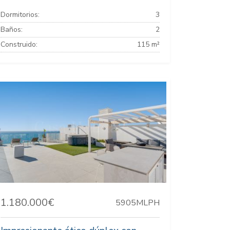
Dormitorios:
3
Baños:
2
Construido:
115 m²
1.180.000€
5905MLPH