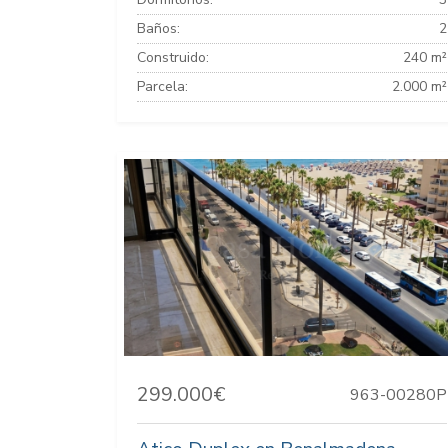
Baños:
2
Construido:
240 m²
Parcela:
2.000 m²
299.000€
963-00280P