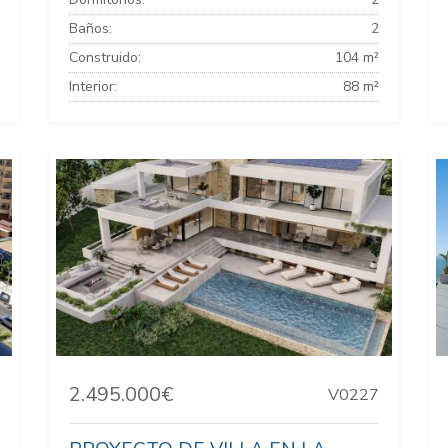
Baños:
2
Construido:
104 m²
Interior:
88 m²
2.495.000€
V0227