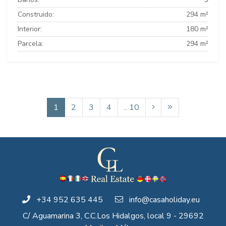
Construido:
294 m²
Interior:
180 m²
Parcela:
294 m²
1
2
3
4
.. 10
+34 952 635 445
info@casaholiday.eu
C/ Aguamarina 3, C.C.Los Hidalgos, local 9 - 29692