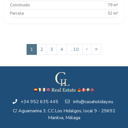
Construido:
79 m²
Parcela:
52 m²
1
2
3
4
.. 10
+34 952 635 445
info@casaholiday.eu
C/ Aguamarina 3, C.C.Los Hidalgos, local 9 - 29692
Manilva, Málaga