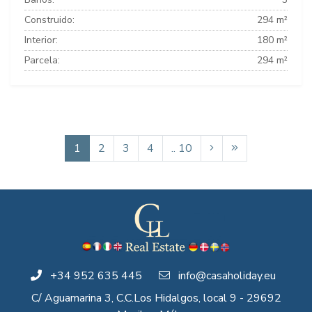
Construido:
294 m²
Interior:
180 m²
Parcela:
294 m²
1
2
3
4
.. 10
+34 952 635 445
info@casaholiday.eu
C/ Aguamarina 3, C.C.Los Hidalgos, local 9 - 29692