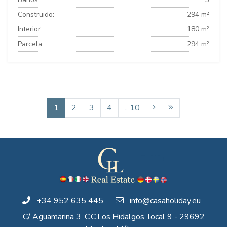
Construido:
294 m²
Interior:
180 m²
Parcela:
294 m²
1
2
3
4
.. 10
+34 952 635 445
info@casaholiday.eu
C/ Aguamarina 3, C.C.Los Hidalgos, local 9 - 29692