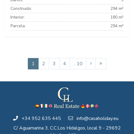
Construido:
294 m²
Interior:
180 m²
Parcela:
294 m²
1
2
3
4
.. 10
+34 952 635 445
info@casaholiday.eu
C/ Aguamarina 3, C.C.Los Hidalgos, local 9 - 29692